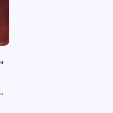
et
iä