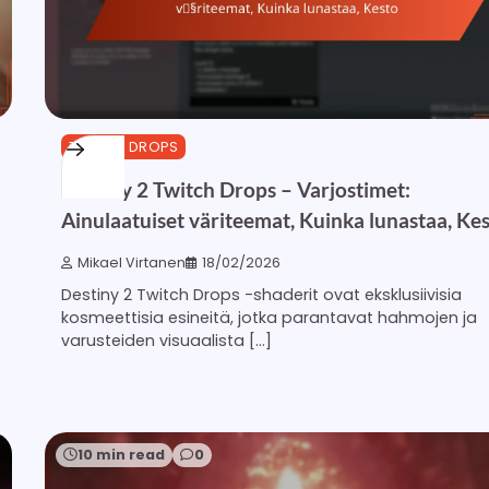
TWITCH DROPS
Destiny 2 Twitch Drops – Varjostimet:
Ainulaatuiset väriteemat, Kuinka lunastaa, Ke
Mikael Virtanen
18/02/2026
Destiny 2 Twitch Drops -shaderit ovat eksklusiivisia
kosmeettisia esineitä, jotka parantavat hahmojen ja
varusteiden visuaalista […]
10 min read
0