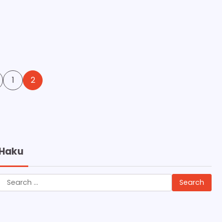
1
2
Haku
Search
for: