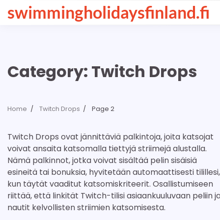
Skip
swimmingholidaysfinland.fi
to
content
Category:
Twitch Drops
Home
Twitch Drops
Page 2
Twitch Drops ovat jännittäviä palkintoja, joita katsojat
voivat ansaita katsomalla tiettyjä striimejä alustalla.
Nämä palkinnot, jotka voivat sisältää pelin sisäisiä
esineitä tai bonuksia, hyvitetään automaattisesti tilillesi,
kun täytät vaaditut katsomiskriteerit. Osallistumiseen
riittää, että linkität Twitch-tilisi asiaankuuluvaan peliin j
nautit kelvollisten striimien katsomisesta.