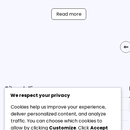
Read more
Posts
pagination
Oikeudellinen
We respect your privacy
Evästeasetukset
Cookies help us improve your experience,
deliver personalized content, and analyze
Meidän tarinamme
traffic. You can choose which cookies to
Yksityisyytesi
allow by clicking
Customize
. Click
Accept