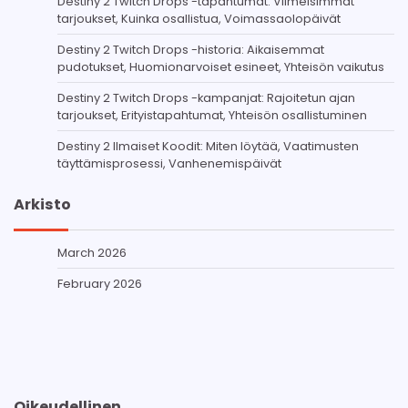
Destiny 2 Twitch Drops -tapahtumat: Viimeisimmät
tarjoukset, Kuinka osallistua, Voimassaolopäivät
Destiny 2 Twitch Drops -historia: Aikaisemmat
pudotukset, Huomionarvoiset esineet, Yhteisön vaikutus
Destiny 2 Twitch Drops -kampanjat: Rajoitetun ajan
tarjoukset, Erityistapahtumat, Yhteisön osallistuminen
Destiny 2 Ilmaiset Koodit: Miten löytää, Vaatimusten
täyttämisprosessi, Vanhenemispäivät
Arkisto
March 2026
February 2026
Oikeudellinen